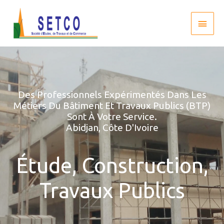
Des Professionnels Expérimentés Dans Les
Métiers Du Bâtiment Et Travaux Publics (BTP)
Sont À Votre Service.
Abidjan, Côte D'Ivoire
Étude, Construction,
Travaux Publics