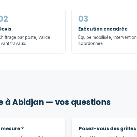
02
03
Devis
Exécution encadrée
hiffrage par poste, validé
Équipe mobilisée, intervention
vant travaux.
coordonnée.
ie à Abidjan — vos questions
r mesure ?
Posez-vous des grilles 