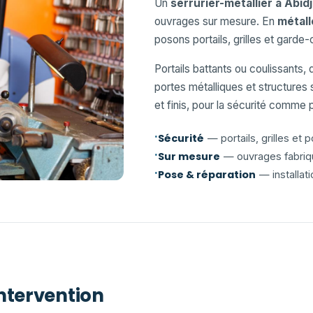
Un
serrurier-métallier à Abid
ouvrages sur mesure. En
métall
posons portails, grilles et garde
Portails battants ou coulissants,
portes métalliques et structures
et finis, pour la sécurité comme
·
Sécurité
— portails, grilles et 
·
Sur mesure
— ouvrages fabriq
·
Pose & réparation
— installat
ntervention