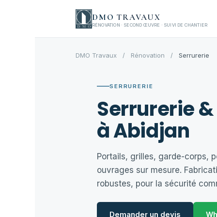
Aller
DMO
TRAVAUX
au
RÉNOVATION · SECOND ŒUVRE · SUIVI DE CHANTIER
contenu
DMO Travaux
/
Rénovation
/
Serrurerie
SERRURERIE
Serrurerie &
à Abidjan
Portails, grilles, garde-corps, 
ouvrages sur mesure. Fabricat
robustes, pour la sécurité co
Demander un devis
Wh