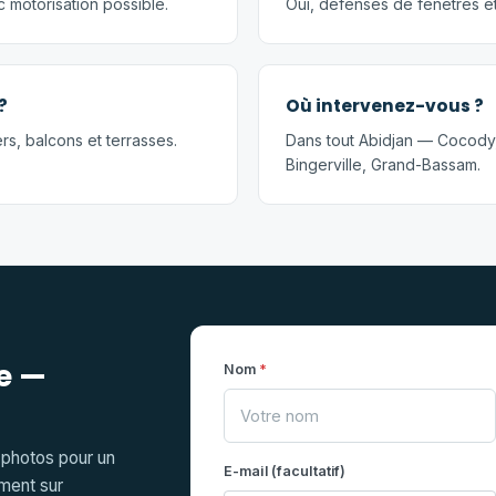
c motorisation possible.
Oui, défenses de fenêtres et
?
Où intervenez-vous ?
s, balcons et terrasses.
Dans tout Abidjan — Cocody
Bingerville, Grand-Bassam.
ie —
Nom
*
 photos pour un
E-mail (facultatif)
ment sur