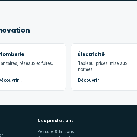
énovation
Plomberie
Électricité
anitaires, réseaux et fuites.
Tableau, prises, mise aux
normes.
Découvrir
→
Découvrir
→
Nos prestations
Peinture & finitions
er