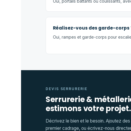
Oui, portails battants ou coulissants, ave
Réalisez-vous des garde-corps 
Oui, rampes et garde-corps pour escalier
DEVIS SERRURERIE
Serrurerie & métaller
estimons votre projet.
Décrivez le bien et le besoin. Ajoutez des
premier cadrage, ou écrivez-nous directe