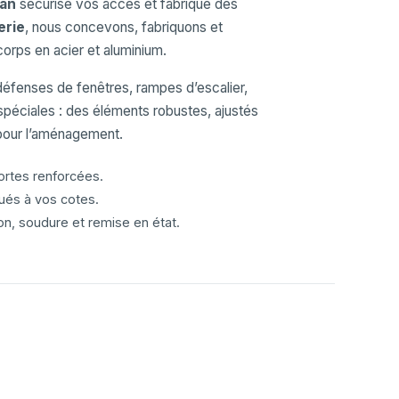
jan
sécurise vos accès et fabrique des
erie
, nous concevons, fabriquons et
-corps en acier et aluminium.
 défenses de fenêtres, rampes d’escalier,
 spéciales : des éléments robustes, ajustés
 pour l’aménagement.
portes renforcées.
ués à vos cotes.
ion, soudure et remise en état.