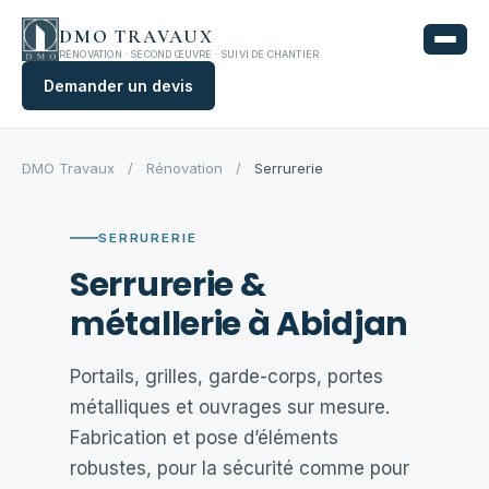
Aller
DMO
TRAVAUX
au
RÉNOVATION · SECOND ŒUVRE · SUIVI DE CHANTIER
contenu
Demander un devis
DMO Travaux
/
Rénovation
/
Serrurerie
SERRURERIE
Serrurerie &
métallerie à Abidjan
Portails, grilles, garde-corps, portes
métalliques et ouvrages sur mesure.
Fabrication et pose d’éléments
robustes, pour la sécurité comme pour