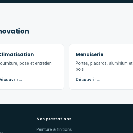
énovation
Climatisation
Menuiserie
ourniture, pose et entretien.
Portes, placards, aluminium et
bois.
Découvrir
→
Découvrir
→
Nos prestations
Peinture & finitions