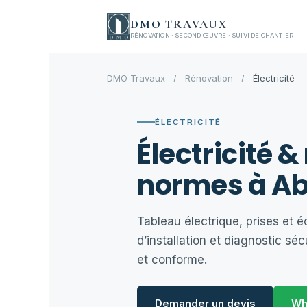
Aller
DMO
TRAVAUX
au
RÉNOVATION · SECOND ŒUVRE · SUIVI DE CHANTIER
contenu
DMO Travaux
/
Rénovation
/
Électricité
ÉLECTRICITÉ
Électricité 
normes à Ab
Tableau électrique, prises et é
d’installation et diagnostic sécu
et conforme.
Demander un devis
Wh