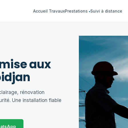
Accueil Travaux
Prestations
Suivi à distance
▾
& mise aux
idjan
clairage, rénovation
rité. Une installation fiable
atsApp