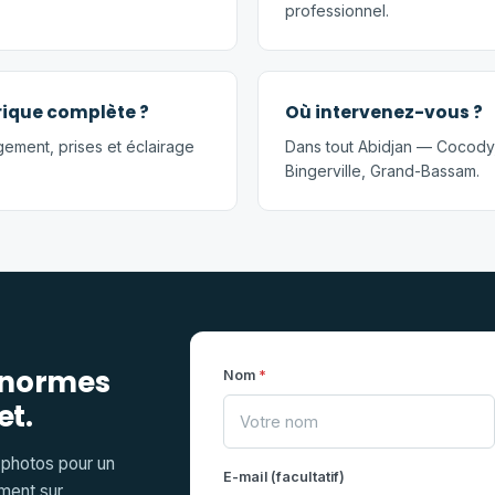
professionnel.
rique complète ?
Où intervenez-vous ?
gement, prises et éclairage
Dans tout Abidjan — Cocody
Bingerville, Grand-Bassam.
x normes
Nom
*
et.
 photos pour un
E-mail (facultatif)
ment sur