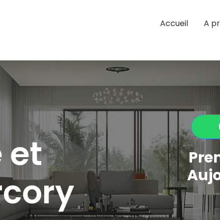
Accueil
A p
 et
Pre
Aujo
rcory