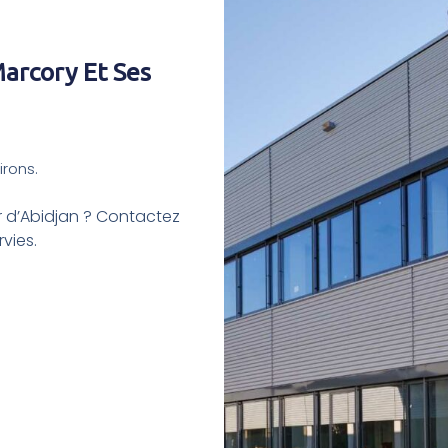
arcory Et Ses
irons.
r d’Abidjan ? Contactez
vies.