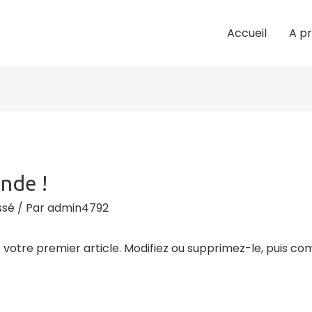
Accueil
A p
nde !
ssé
/ Par
admin4792
 votre premier article. Modifiez ou supprimez-le, puis co